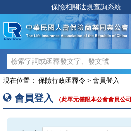
跳
保險相關法規查詢系統
至
主
要
內
容
現在位置：
保險行政函釋令 > 會員登入
會員登入
（此單元僅限本公會會員公