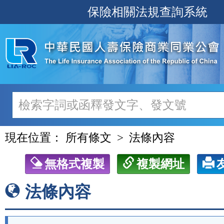
跳
保險相關法規查詢系統
至
主
要
內
容
現在位置：
所有條文
法條內容
無格式複製
複製網址
法條內容