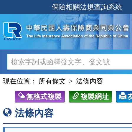
跳
保險相關法規查詢系統
至
主
要
內
容
現在位置：
所有條文
法條內容
無格式複製
複製網址
法條內容