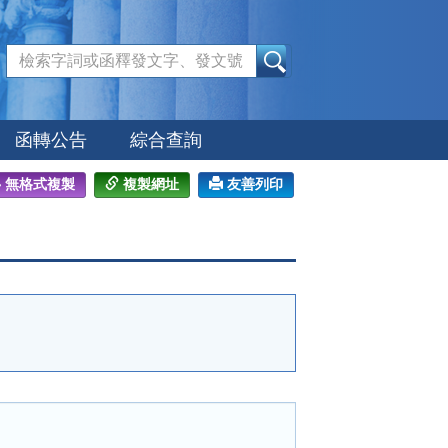
:::
函轉公告
綜合查詢
無格式複製
複製網址
友善列印