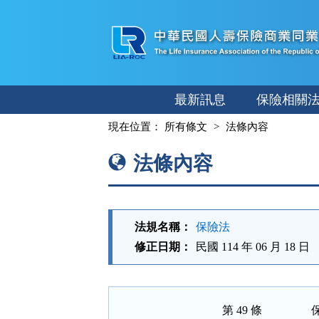
跳
至
主
要
內
最新訊息
保險相關
容
:::
現在位置：
所有條文
法條內容
法條內容
法規名稱：
保險法
修正日期：
民國 114 年 06 月 18 日
第 49 條