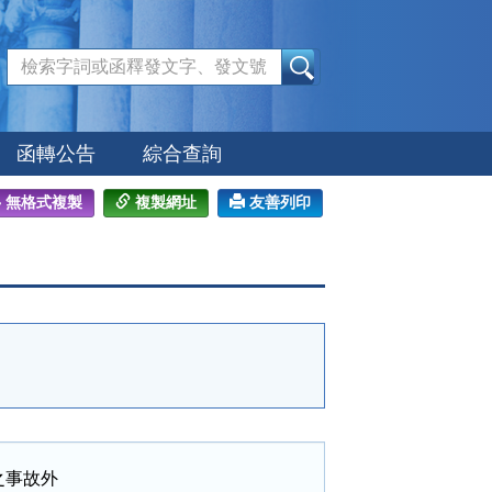
:::
函轉公告
綜合查詢
無格式複製
複製網址
友善列印
事故外
