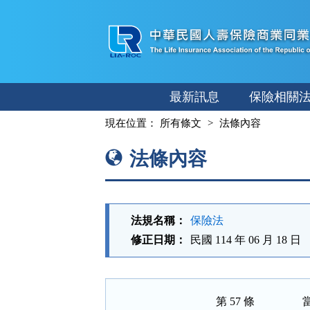
跳
至
主
要
內
最新訊息
保險相關
容
:::
現在位置：
所有條文
法條內容
法條內容
法規名稱：
保險法
修正日期：
民國 114 年 06 月 18 日
第 57 條