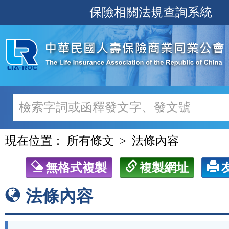
跳
保險相關法規查詢系統
至
主
要
內
容
現在位置：
所有條文
法條內容
無格式複製
複製網址
法條內容