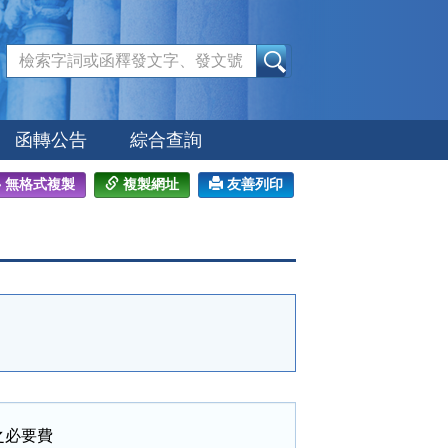
:::
函轉公告
綜合查詢
無格式複製
複製網址
友善列印
必要費
