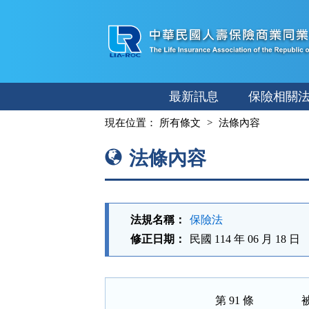
跳
至
主
要
內
最新訊息
保險相關
容
:::
現在位置：
所有條文
法條內容
法條內容
法規名稱：
保險法
修正日期：
民國 114 年 06 月 18 日
第 91 條