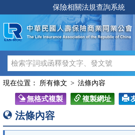
跳
保險相關法規查詢系統
至
主
要
內
容
現在位置：
所有條文
法條內容
無格式複製
複製網址
法條內容