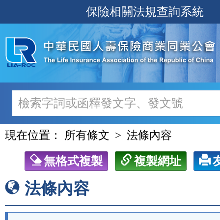
跳
保險相關法規查詢系統
至
主
要
內
容
現在位置：
所有條文
法條內容
無格式複製
複製網址
法條內容