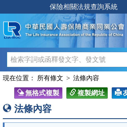
跳
保險相關法規查詢系統
至
主
要
內
容
現在位置：
所有條文
法條內容
無格式複製
複製網址
法條內容