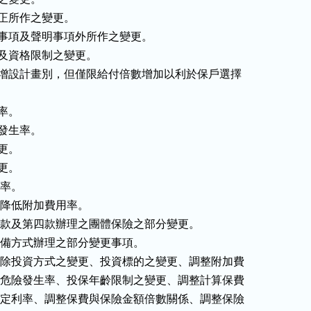
令修正所作之變更。

除告知事項及聲明事項外所作之變更。

人職業及資格限制之變更。

給付內容增設計畫別，但僅限給付倍數增加以利於保戶選擇

率。

險發生率。

更。

更。

用率。

銷售需降低附加費用率。

五點第三款及第四款辦理之團體保險之部分變更。

款採核備方式辦理之部分變更事項。

險商品除投資方式之變更、投資標的之變更、調整附加費

整預定危險發生率、投保年齡限制之變更、調整計算保費

本之預定利率、調整保費與保險金額倍數關係、調整保險
