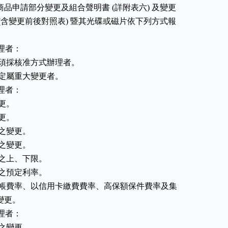
險商品申請部分變更及組合聲明書 (詳附表六) 及變更

件 (含變更前後對照表) 暨其光碟或磁片依下列方式報

理者：

品中有須採核准方式辦理者。

關認定屬重大變更者。

理者：

更。

更。

制之變更。

限之變更。

利率之上、下限。

保費之預定利率。

融機構轉帳費率、以信用卡繳費費率、高保額保件費率及集

之變更。

理者：

限之變更。
