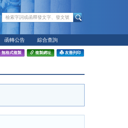
:::
函轉公告
綜合查詢
無格式複製
複製網址
友善列印