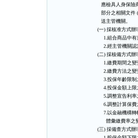
    應檢具人身保
    部分之相關文
    送主管機關。

 (一) 採核准方式辦
      1.組合商
      2.經主管機
 (二) 採核備方式辦
      1.繳費期間之變
      2.繳費方法之變
      3.投保年齡限
      4.投保金額上
      5.調整宣告
      6.調整計算
      7.以金
        體彙繳費率
 (三) 採備查方式辦
      1.投保金額下