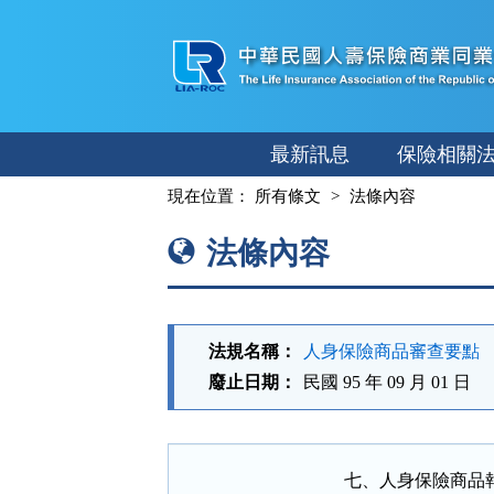
跳
至
主
要
內
最新訊息
保險相關
容
:::
現在位置：
所有條文
法條內容
法條內容
法規名稱：
人身保險商品審查要點
廢止日期：
民國 95 年 09 月 01 日
七、人身保險商品