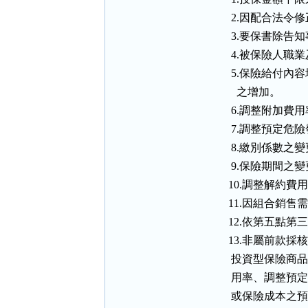
      2.因配合法
      3.要保書
      4.被保險
      5.保險
        之增加。

      6.調整附加費用
      7.調整預定危
      8.繳別係數之變
      9.保險期間之變
     10.調整解約費
     11.因組合
     12.依第
     13.非屬前
      投資型保
      用率、調
      或保險成