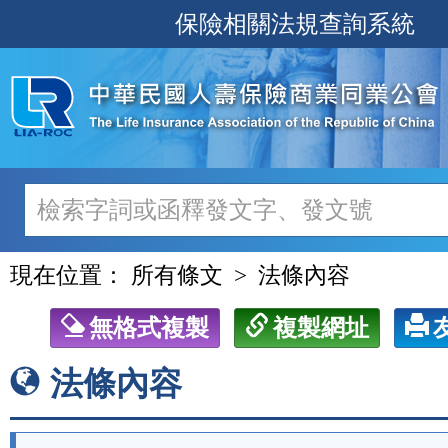
跳
保險相關法規查詢系統
至
主
要
內
容
現在位置：
所有條文
法條內容
無格式複製
複製網址
法條內容