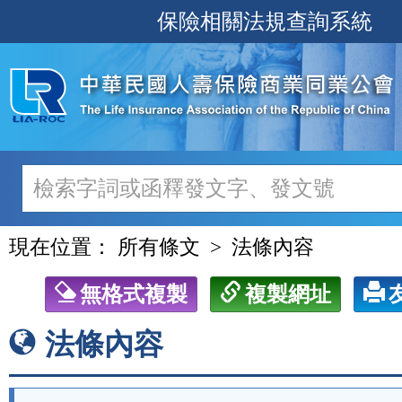
跳
保險相關法規查詢系統
至
主
要
內
容
現在位置：
所有條文
法條內容
無格式複製
複製網址
法條內容