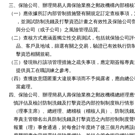
三、保險公司、辦理簡易人壽保險業務之郵政機構內部稽核單
（一）應依據所訂內部管制措施暨有關規定訂定查核事項，定
      ，並測試防制洗錢及打擊資恐計畫之有效性及保險公司
      與分公司（或子公司）之風險管理品質。

（二）查核方式應涵蓋獨立性交易測試，包括就保險公司評估
      品、客戶及地域，篩選有關之交易，驗證已有效執行防
      擊資恐相關規範。

（三）發現執行該項管理措施之疏失事項，應定期簽報專責主
      提供員工在職訓練之參考。

（四）查獲故意隱匿重大違規事項而不予揭露者，應由總公司
      當處理。

四、保險公司、辦理簡易人壽保險業務之郵政機構總經理應督
    慎評估及檢討防制洗錢及打擊資恐內部控制制度執行情形
    （理事主席）、總經理、總稽核（稽核人員）、防制洗錢
    專責主管聯名出具防制洗錢及打擊資恐之內部控制制度聲
    報董（理）事會通過，於每會計年度終了後三個月內將該