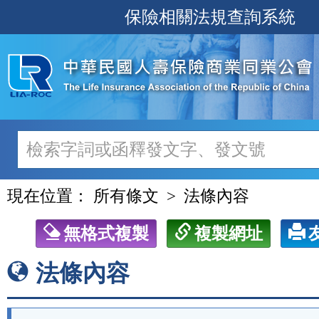
跳
保險相關法規查詢系統
至
主
要
內
容
現在位置：
所有條文
法條內容
無格式複製
複製網址
法條內容