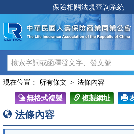
跳
保險相關法規查詢系統
至
主
要
內
容
現在位置：
所有條文
法條內容
無格式複製
複製網址
法條內容