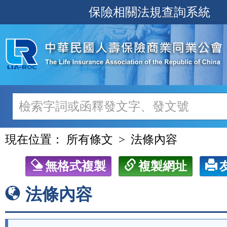
跳
保險相關法規查詢系統
至
主
要
內
容
現在位置：
所有條文
法條內容
無格式複製
複製網址
法條內容