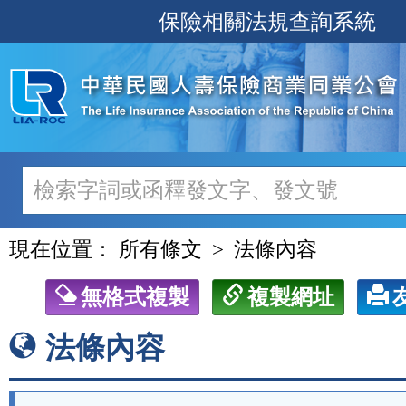
跳
保險相關法規查詢系統
至
主
要
內
容
現在位置：
所有條文
法條內容
無格式複製
複製網址
法條內容