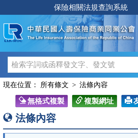
跳
保險相關法規查詢系統
至
主
要
內
容
現在位置：
所有條文
法條內容
無格式複製
複製網址
法條內容