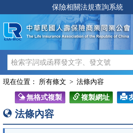
跳
保險相關法規查詢系統
至
主
要
內
容
現在位置：
所有條文
法條內容
無格式複製
複製網址
法條內容