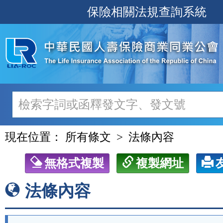
跳
保險相關法規查詢系統
至
主
要
內
容
現在位置：
所有條文
法條內容
無格式複製
複製網址
法條內容