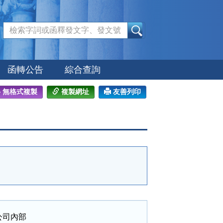
:::
函轉公告
綜合查詢
無格式複製
複製網址
友善列印
司內部
