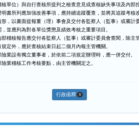
稽核單位）與自行查核所提列之檢查意見或查核缺失事項及內部控
聲明書所列應加強改善事項，應持續追蹤覆查，並將其追蹤考核改
情形，以書面提報董（理）事會及交付各監察人（監事）或審計委
閱，並應列為對各單位獎懲及績效考核之重要項目。

內部稽核報告應交付各監察人（監事）或審計委員會查閱，除主管
有規定外，應於查核結束日起二個月內報主管機關。

保險業設有獨立董事者，於依前二項規定辦理時，應一併交付。

保險業稽核工作考核要點，由主管機關定之。
行政函釋
3