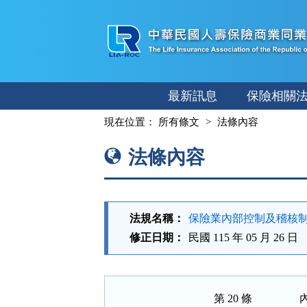
跳
至
主
要
內
最新訊息
保險相關
容
:::
現在位置：
所有條文
法條內容
法條內容
法規名稱：
保險業內部控制及稽核
修正日期：
民國 115 年 05 月 26 日
第 20 條