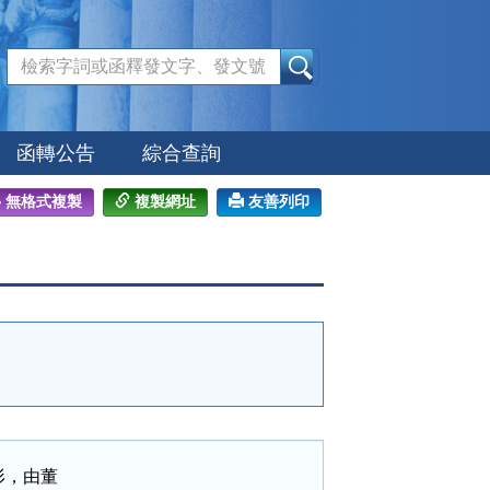
:::
函轉公告
綜合查詢
無格式複製
複製網址
友善列印
，由董
