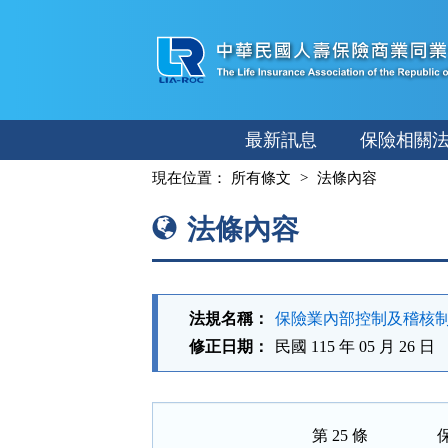
跳
至
主
要
內
最新訊息
保險相關
容
:::
現在位置：
所有條文
法條內容
法條內容
法規名稱：
保險業內部控制及稽核
修正日期：
民國 115 年 05 月 26 日
第 25 條