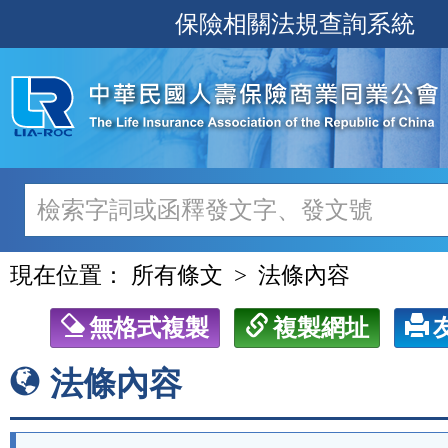
跳
保險相關法規查詢系統
至
主
要
內
容
現在位置：
所有條文
法條內容
無格式複製
複製網址
法條內容