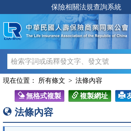
跳
保險相關法規查詢系統
至
主
要
內
容
現在位置：
所有條文
法條內容
無格式複製
複製網址
法條內容