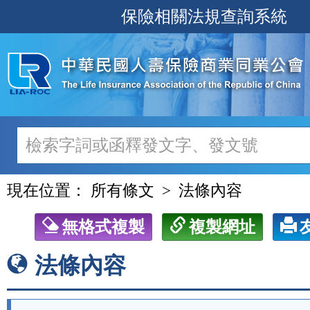
跳
保險相關法規查詢系統
至
主
要
內
容
現在位置：
所有條文
法條內容
無格式複製
複製網址
法條內容