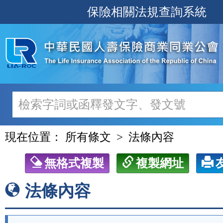
跳
保險相關法規查詢系統
至
主
要
內
容
現在位置：
所有條文
法條內容
無格式複製
複製網址
法條內容