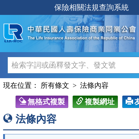
跳
保險相關法規查詢系統
至
主
要
內
容
現在位置：
所有條文
法條內容
無格式複製
複製網址
法條內容