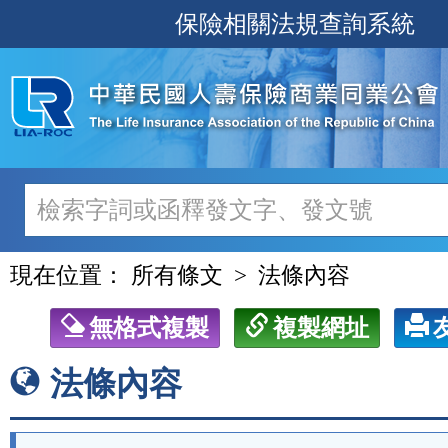
跳
保險相關法規查詢系統
至
主
要
內
容
現在位置：
所有條文
法條內容
無格式複製
複製網址
法條內容