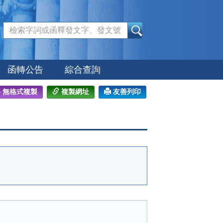
:::
函轉公告
綜合查詢
無格式複製
複製網址
友善列印