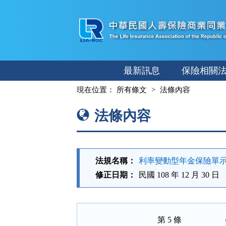
跳
至
主
要
內
最新訊息
保險相關
容
:::
現在位置：
所有條文
法條內容
法條內容
法規名稱：
利率變動型年金保險單
修正日期：
民國 108 年 12 月 30 日
第 5 條