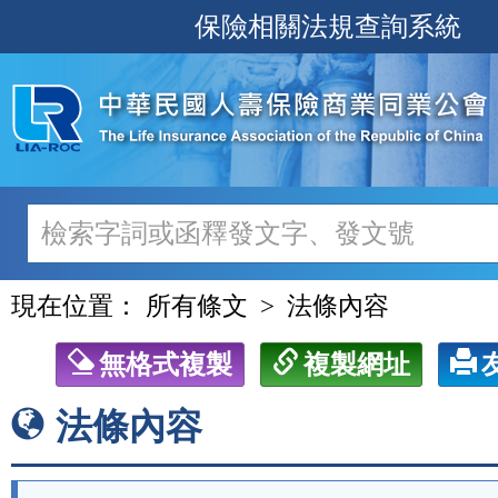
跳
保險相關法規查詢系統
至
主
要
內
容
現在位置：
所有條文
法條內容
無格式複製
複製網址
法條內容