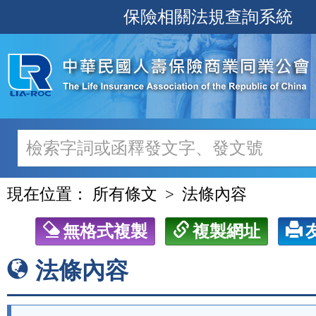
跳
保險相關法規查詢系統
至
主
要
內
容
現在位置：
所有條文
法條內容
無格式複製
複製網址
法條內容