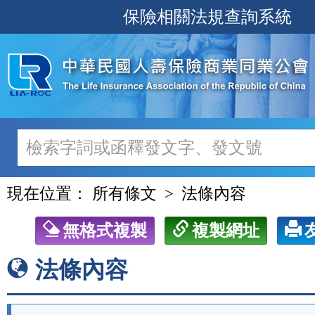
跳
保險相關法規查詢系統
至
主
要
內
容
現在位置：
所有條文
法條內容
無格式複製
複製網址
法條內容