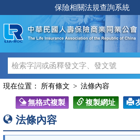
跳
保險相關法規查詢系統
至
主
要
內
容
現在位置：
所有條文
法條內容
無格式複製
複製網址
法條內容