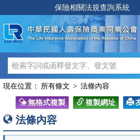
跳
保險相關法規查詢系統
至
主
要
內
容
現在位置：
所有條文
法條內容
無格式複製
複製網址
法條內容