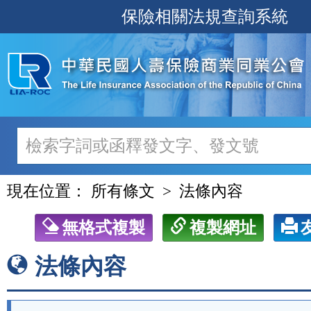
跳
保險相關法規查詢系統
至
主
要
內
容
現在位置：
所有條文
法條內容
無格式複製
複製網址
法條內容