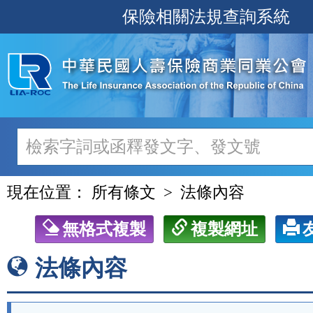
跳
保險相關法規查詢系統
至
主
要
內
容
現在位置：
所有條文
法條內容
無格式複製
複製網址
法條內容