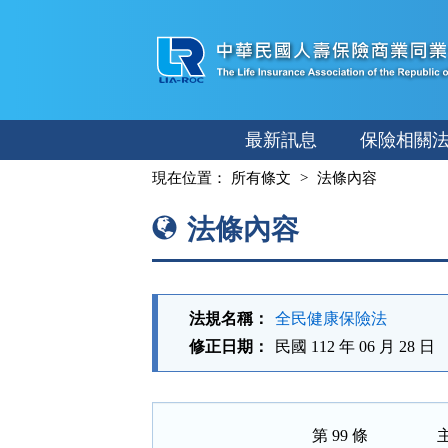
跳
至
主
要
內
最新訊息
保險相關
容
:::
現在位置：
所有條文
法條內容
法條內容
法規名稱：
全民健康保險法
修正日期：
民國 112 年 06 月 28 日
第 99 條