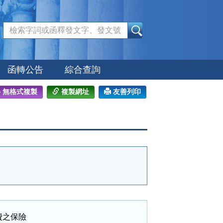
:::
函轉公告
綜合查詢
無格式複製
複製網址
友善列印
之保險
