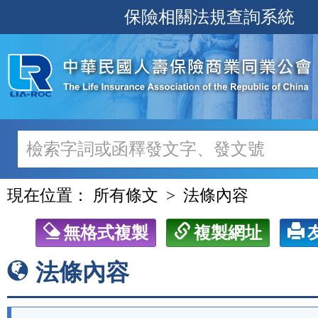
跳
保險相關法規查詢系統
至
主
要
內
容
現在位置：
所有條文
法條內容
無格式複製
複製網址
法條內容