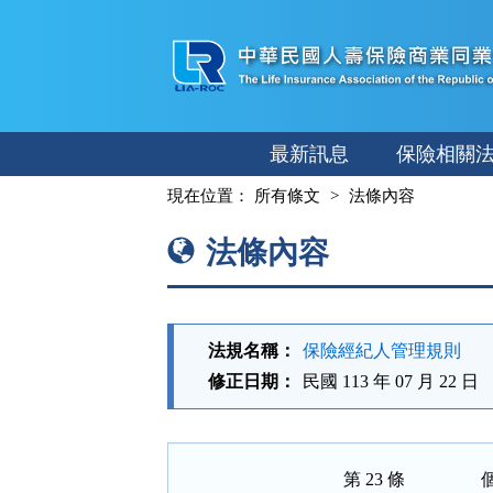
跳
至
主
要
內
最新訊息
保險相關
容
:::
現在位置：
所有條文
法條內容
法條內容
法規名稱：
保險經紀人管理規則
修正日期：
民國 113 年 07 月 22 日
第 23 條