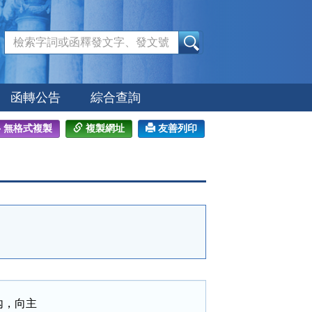
:::
函轉公告
綜合查詢
無格式複製
複製網址
友善列印
，向主
