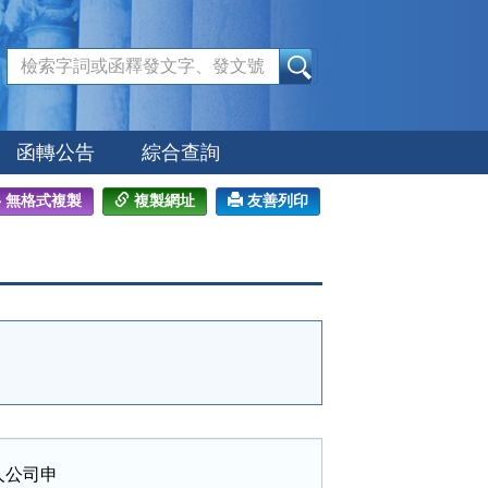
:::
函轉公告
綜合查詢
無格式複製
複製網址
友善列印
公司申
