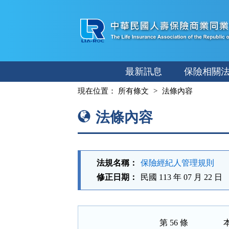
跳
至
主
要
內
最新訊息
保險相關
容
:::
現在位置：
所有條文
法條內容
法條內容
法規名稱：
保險經紀人管理規則
修正日期：
民國 113 年 07 月 22 日
第 56 條