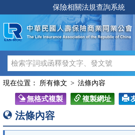
跳
保險相關法規查詢系統
至
主
要
內
容
現在位置：
所有條文
法條內容
無格式複製
複製網址
法條內容