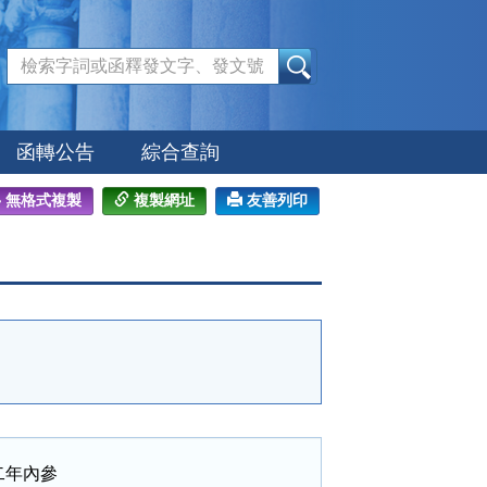
:::
函轉公告
綜合查詢
無格式複製
複製網址
友善列印
年內參
