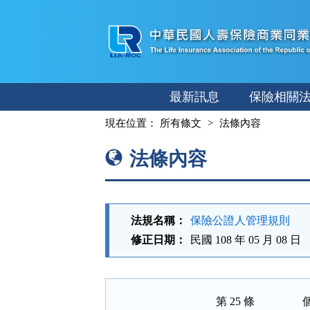
跳
至
主
要
內
最新訊息
保險相關
容
:::
現在位置：
所有條文
法條內容
法條內容
法規名稱：
保險公證人管理規則
修正日期：
民國 108 年 05 月 08 日
第 25 條