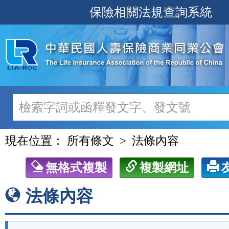
跳
保險相關法規查詢系統
至
主
要
內
容
現在位置：
所有條文
法條內容
無格式複製
複製網址
法條內容