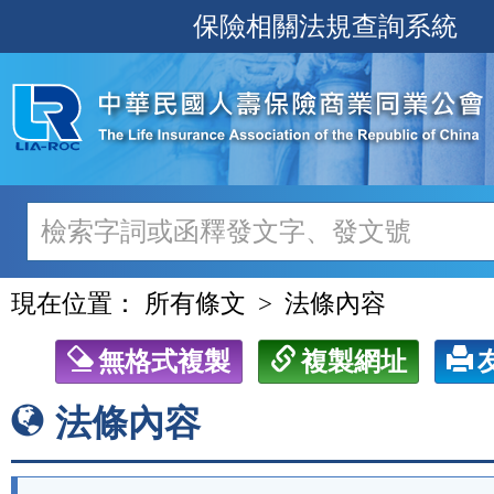
跳
保險相關法規查詢系統
至
主
要
內
容
現在位置：
所有條文
法條內容
無格式複製
複製網址
法條內容