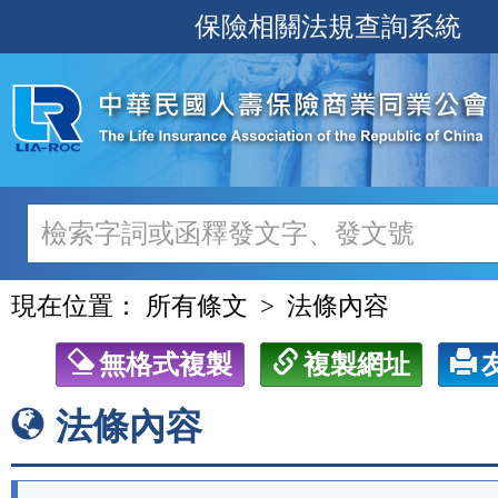
跳
保險相關法規查詢系統
至
主
要
內
容
現在位置：
所有條文
法條內容
無格式複製
複製網址
法條內容