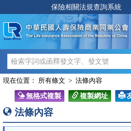
跳
保險相關法規查詢系統
至
主
要
內
容
現在位置：
所有條文
法條內容
無格式複製
複製網址
法條內容