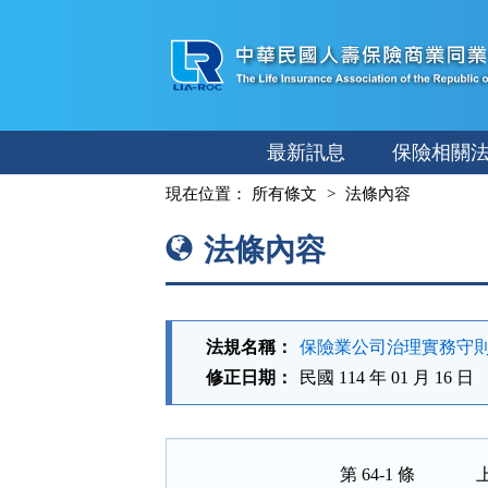
跳
至
主
要
內
最新訊息
保險相關
容
:::
現在位置：
所有條文
法條內容
法條內容
法規名稱：
保險業公司治理實務守
修正日期：
民國 114 年 01 月 16 日
第 64-1 條