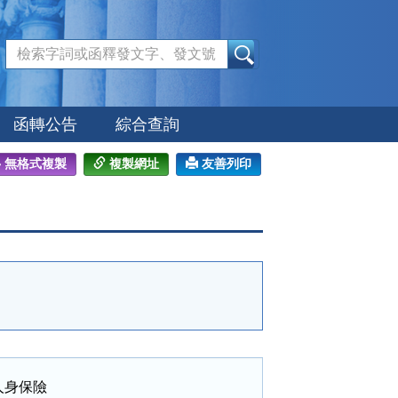
:::
函轉公告
綜合查詢
無格式複製
複製網址
友善列印
身保險
