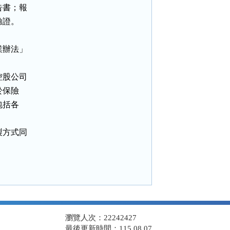
書；報

證。

辦法」

股公司

保險

括各

方式同

瀏覽人次：22242427
最後更新時間：115.08.07