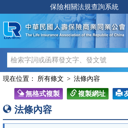
跳
保險相關法規查詢系統
至
主
要
內
容
現在位置：
所有條文
法條內容
無格式複製
複製網址
法條內容