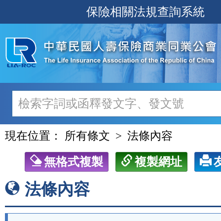
跳
保險相關法規查詢系統
至
主
要
內
容
現在位置：
所有條文
法條內容
無格式複製
複製網址
法條內容