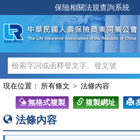
跳
保險相關法規查詢系統
至
主
要
內
容
現在位置：
所有條文
法條內容
無格式複製
複製網址
法條內容